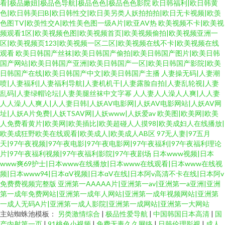
看|极品嫩妞|极品色导航|极品色色|极品色色影院
欧日韩福利|欧日韩黄
色|欧日韩美曰B|欧日韩性交|欧日美另类人妖拍拍拍|欧日无卡视频|欧羡
色图TV|欧羡性交A|欧性美色图一级A片|欧亚AV热
欧美视频不卡|欧美视
频观看1区|欧美视频色图|欧美视频首页|欧美视频偷拍|欧美视频亚洲一
区|欧美视频页123|欧美视频一区二区|欧美视频在线不卡|欧美视频在线
观看
欧美日韩国产丝袜|欧美日韩国产偷拍|欧美日韩国产图片|欧美日韩
国产网站|欧美日韩国产亚洲|欧美日韩国产一区|欧美日韩国产影院|欧美
日韩国产在线|欧美日韩国产中文|欧美日韩国产主播
人妻操无码|人妻潮
喷|人妻福利|人妻福利导航|人妻机机干|人妻露脸自拍|人妻乱轮视|人妻
乱码|人妻绿帽论坛|人妻美腿丝袜中文字幂
人人妻人人澡人人爽|人人妻
人人澡人人爽人|人人妻日韩|人妖AV电影网|人妖AV电影网站|人妖AV网
址|人妖A片免费|人妖TSAV网|人妖www|人妖爱av
欧美图|欧美网|欧美
人免费看黄片|欧美网|欧美插比|欧美超碰人人摸98|欧美成妇人在线播放|
欧美成狂野欧美在线观看|欧美成人|欧美成人AB区
97无人妻|97五月
天|97午夜视频|97午夜电影|97午夜电影网|97午夜福利|97午夜福利理论
片|97午夜福利视频|97午夜福利影院|97午夜剧场
日本www视频|日本
www爽69护士|日本www在线播放|日本www在线观看|日本www在线视
频|日本www94|日本αV视频|日本αV在线|日本阿v高清不卡在线|日本阿v
免费费视频完整版
亚洲第一AAAAA片|亚洲第一av|亚洲第一a亚洲|亚洲
第一成年免费网站|亚洲第一成年人网站|亚洲第一成年视频网站|亚洲第
一成人无码A片|亚洲第一成人影院|亚洲第一成网站|亚洲第一大网站
主站蜘蛛池模板：
另类激情综合
|
极品性爱导航
|
中国韩国日本高清
|
国
产内射第一页
|
91桃色小视频
|
免费无毒久久网络
|
日韩伦理影视
|
成人