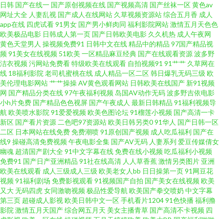
日韩
国产在线一
国产原创视频在线
国产视频高清
国产丝袜一区
黄色av
网址大全
人妻乱视
国产成人在线网站
久草视频资源站
综合五月香
成人
探花 超碰91干干 国产精品第36页 日本特级片 最新地址91 成人免费观看大全
app在线
四虎试看
91男女
国产男小鲜肉同
福利影院网站
激情五月天色色
欧美极品电影
日韩成人第一页
国产日韩欧美电影
久久机热
成人午夜网
黄色天堂男人
操视频免费91
日韩中文在线
精品中的精品
97国产精品视
红杏福利社 老熟女自慰91 深夜福利天堂 91豆花网页 超碰97人人超 黄色小视
频
91美女在线视频
51欧美
一区精品麻豆经典
国产在线观看资源
波多野
洁衣视频
污网站免费看
特级欧美在线观看
自拍视频91
91艹艹
久草网在
频APP 伪娘ts在线 91看双飞片 成人午夜福利av 黄色AVA黄址 免费久久黄色
线
18福利影院
老司机蜜桃在线
成人精品一区二区
韩日爆乳无码三级
欧
美伦理电影网站
艹艹操操
AV黄色观看网站
日韩欧美在线国产
新91视频
网
国产精品分类在线
97午夜福利视频
岛国AV动作无码
波多野吉依电影
制服诱惑传媒探花 99色色伦 国产精品网址 老司机制服丝袜 色呦呦中文字幕
小h片免费
国产精品色色视屏
国产午夜成人
最新日韩精品
91福利视频导
航
欧美喷水影院
91爱爱视频
欧美色图论坛
91榴莲小视频
国产高清一卡
伊人五月天婷婷 avav久 东京热日韩有码 韩国无码黄色 青青操黄色网址 午夜
新区
国产看片资源
二色吧97资源站
欧美日韩另类0
91华人
国产日韩一区
二区
日本网站在线免费
免费潮喷
91原创国产视频
成人吃瓜福利
国产在
线9
操碰高清免费视频
午夜电影全集
国产AV无码
人妻系列
爱豆传媒倩女
秀场一区二区 91看片视频 女人的天堂网av 97艹艹 九一入口 日韩三急片 在线
幽魂
超清国产剧大全
91中文字幕在线
免费在线小视频
吃瓜福利小视频
免费91
国产日产亚洲精品
91社在线高清
人人草香蕉
激情另类图片
亚洲
中文字十页 97超惹人人 九一在線觀看 日本色图欧美色图 在线看污网站视频
欧美在线观看
成人三级成人三级
欧美老女人bb
日日操第一页
91网豆花
视频
91福利剧场
免费影视观看
91视频国产自拍
国产美女在线视频
欧美
又大
无码四虎
女同激吻视频
极品性爱导航
欧美国产拳交喷奶
中文字幕
97亚洲中文字幕 久久丁香香蕉 天天爽天天弄 91超碰在线最新 成人午夜AV福
第三页
超碰成人影视
欧美日韩中文一区
手机看片1204
91色快播
福利撸
影院
激情五月天国产
综合网五月天
美女主播青草
国产高清不卡视频
四
利 免费试看91福利 影音先锋俺去啦 av三级网 精品导航 日韩欧美黄黄色 av入