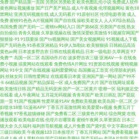
免费
国产精品第一页国
另类区另类欧美
欧美色图乱伦小说
免费成人软件
黄色网址视频播放
国产日产美产精品
成人午夜视频
伦理视频网站
黄色18
禁网站
亚洲无码视频在线
成人无码看片
91原创社区
伦理电影香港
成人
狠淫97超碰 五月天综合网 av红绿首页 韩国无码片 欧日色网 亚洲AV久久蜜芽
免费
蜜桃91色色
A片视频网
国产自在线
操欧美老女人
人人97综合精品
岛国免费
国产无码一二
蜜桃tv网站入口
国产第66页
另类国产在线
熟女
日韩无码导航 国产福利影院一 欧亚肏屄视频 亚洲精品在线一 性爱福利 欧美
自拍偷拍
青青久视频
久草新视频在线
激情深爱欧美激情
91视频官网国产
狠狠操-91
91我要操
国产ts视频网站
国产美女视频网站
91视频成人下载
国产无码色色
91香蕉亚洲精品
91伊人加勒比
欧美狠狠插
日韩精品高清
丝袜足交 91av导航 国产123页 欧美日本国产精品 亚洲伊人主页 91蜜臀中文
黄色av网
日本波多野吉衣
日韩在线观看精品
日本一级电影
久草网页
97
免费艹
岛国一区二区
岛国动作片在
波多野吉衣三级
亚洲AV一卡
在线免
字幕 欧美专区第二页 91久久 抖阴变态大 免费成人17c 97超碰成人网站 果冻
费小视频
搞黄网站在线观看
免费色情A片网扯
91资源在线视频
蜜桃视频
网站
91中文
国产在线视频
福利爱爱网址
岛国搬运工首页
伦理朋友的妈
妈
丝袜女同
日韩性爱网址
在线观看日本黄
亚洲国产第一网站
国产99不
视频 日本歐美電影 中文国产 超碰在线欧美 久久机热精品27 深夜av软件快播
卡
66精品视频
国产精品探花一区
成人免费国产大片
国产在线网址观看
欧美激情日韩
国产精品无码亚洲
国产一区二区黄片
喷潮一区
福利姬足交
91主播共享福利 国产伪娘在线 日韩不卡一区 91色蝌蚪导航 国产成人后入 欧
在线看
成人午夜网址
五月花无码视频
青青草国产
欧美日韩乱
国产屁屁
第一页
91国产视频网
性爱草逼91AV
免费欧美视频
欧美岛国一区二区
少
妇喷水18禁
51漫画APP
丁香五月花激情网
欧美爱爱tv视频
免费五月丁
美亚洲色的图 尤物肏屄com 超碰国产肏屄 久久一二国产 午夜私人福利 av资
香视频
97香蕉超级碰碰
国产免费看二区
三级黄色片网站
综合网黄
在线
播放观看
欧美电影在线
伦理片在哪里看
蜜桃午夜网
久草资源在
日本三
源影院 美女九一视频 亚州午夜AV 超碰99色色 蜜桃视频黄 午夜黄色伦理 av福
级大全
久久福利
福利所导航视频
成人片免费
国产第9页
中文字幕bt原声
三级日韩欧美
午夜视频123
日本推理片
丁香五月网站
国产免费看视频
极
品成人色
成人黑料自拍
国产日韩欧美网站
国产无码av
老湿A片影院
国产
利吧 韩国三级成人网 三级片在线导航 91秦先生在线 福利在线播放1 亚洲狼人