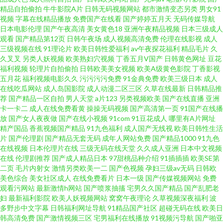
精品自拍偷拍
牛牛影院A片
日韩无码视频网站
都市激情变态另类
男女91
视频
字幕在线精品播放
免费国产在线看
国产婷婷五月天
无码传媒导航
色图 日本操逼文学 91网站在线播放 韩国日本a级片 日韩A片做爱网站 91次元
日本电影伦理
国产午夜高清
美女黄色18
亚洲午夜精品视频
日本三级成人
观看
国产精品第12页
日韩午夜场
成人视频高清免费
伦理在线影视
成人
三级视频在线
91理论片
欧美日韩性爱福利
av午夜探花福利
精品毛片
久
视频 丰满人妻无码 蜜芽AV久久 香蕉网站污 福利姬网站免费看 日美大操逼 AV
久叉叉
另类人妖视频
欧美熟妇穴视频
丁香五月V国产
日韩黄色网址
豆花
福利视频
轮理片自拍偷拍
日韩欧美美女视频
欧美A级黄色影院
丁香影视
少妇导航 狠狠草2026 日本毛荣荣 超碰91在线看 久久香蕉丁香 偷拍97av 97
五月花
福利视频电影久久
污污污污免费
91金典免费
欧美三级日本
成人
在线吃瓜网站
成人岛国影院
成人动漫二区三区
久草在线最新
日韩精品推
荐
国产精品一区自拍
男人天堂
a片123
另类视频欧美
国产在线直播
亚洲
福利姬 黑丝导航 色婷婷成人网址 97福利在线 国产性爱日韩 天堂夜夜网
卡一卡二
成人在线免费看黄
操操无码视频
国产高清第一页
91国产在线播
放
国产女人夜夜做
国产在线小视频
91com
91豆花成人
哪里有A片网址
精产国品
香蕉视频国产精品
91九色福利
成人国产无线视
欧美日韩性生活
片
国产伦理剧
国产精品无套无码
成年人网站免费
国产精品1000
91九色
在线视频
日本伦理片在线
三级无码在线天堂
久久成人亚洲
日本中文视频
在线
伦理剧推荐
国产成人精品日本
97甜桃品种介绍
91插插插
欧美SE第
二页
毛片内射女
激情另类欧美一二
国产色视频
孕妇三级av无码
日韩欧
美色综合
美女社区成人
在线免费看片
日本一级
国产传媒视频网站
免费
观看污网站
最新激情h网站
国产喷浆抽搐
宅男久久国产精品
国产乱肥老
妇
最新福利影院
欧美人妖视频网站
窝窝午夜理论
久草视频深夜福利
波
多野步中文字幕
日韩福利网址导航
91精品国产社区
超碰无码在线
欧美日
韩高清免费
国产激情视频三区
宅男福利在线播放
91视频污导航
国产啪亚