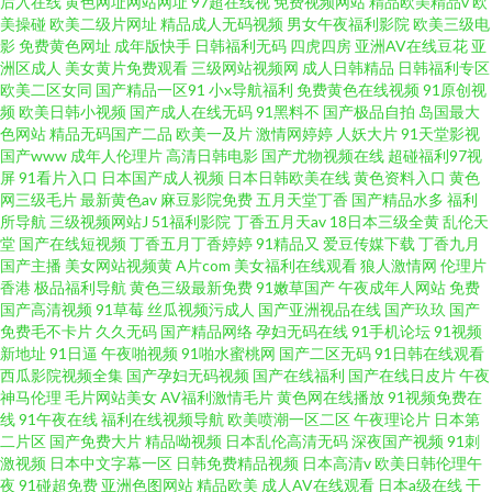
后入在线
黄色网址网站网址
97超在线视
免费视频网站
精品欧美精品v
欧
美操碰
欧美二级片网址
精品成人无码视频
男女午夜福利影院
欧美三级电
影
免费黄色网址
成年版快手
日韩福利无码
四虎四房
亚洲AV在线豆花
亚
洲区成人
美女黄片免费观看
三级网站视频网
成人日韩精品
日韩福利专区
欧美二区女同
国产精品一区91
小x导航福利
免费黄色在线视频
91原创视
频
欧美日韩小视频
国产成人在线无码
91黑料不
国产极品自拍
岛国最大
色网站
精品无码国产二品
欧美一及片
激情网婷婷
人妖大片
91天堂影视
国产www
成年人伦理片
高清日韩电影
国产尤物视频在线
超碰福利97视
屏
91看片入口
日本国产成人视频
日本日韩欧美在线
黄色资料入口
黄色
网三级毛片
最新黄色av
麻豆影院免费
五月天堂丁香
国产精品水多
福利
所导航
三级视频网站J
51福利影院
丁香五月天av
18日本三级全黄
乱伦天
堂
国产在线短视频
丁香五月丁香婷婷
91精品又
爱豆传媒下载
丁香九月
国产主播
美女网站视频黄
A片com
美女福利在线观看
狼人激情网
伦理片
香港
极品福利导航
黄色三级最新免费
91嫩草国产
午夜成年人网站
免费
国产高清视频
91草莓
丝瓜视频污成人
国产亚洲视品在线
国产玖玖
国产
免费毛不卡片
久久无码
国产精品网络
孕妇无码在线
91手机论坛
91视频
新地址
91日逼
午夜啪视频
91啪水蜜桃网
国产二区无码
91日韩在线观看
西瓜影院视频全集
国产孕妇无码视频
国产在线福利
国产在线日皮片
午夜
神马伦理
毛片网站美女
AV福利激情毛片
黄色网在线播放
91视频免费在
线
91午夜在线
福利在线视频导航
欧美喷潮一区二区
午夜理论片
日本第
二片区
国产免费大片
精品呦视频
日本乱伦高清无码
深夜国产视频
91刺
激视频
日本中文字幕一区
日韩免费精品视频
日本高清v
欧美日韩伦理午
夜
91碰超免费
亚洲色图网站
精品欧美
成人AV在线观看
日本a级在线
干