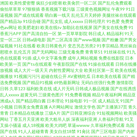
洲国
欧美性爱密臀
疯狂少妇喷潮
欧美肏屄一区二区
国产乱伦免费观看
偷拍草草草
97狠狠插
香蕉视频下载污版
三级黄色视频网址
午夜99
91日
逼视频
国产成在线观看
萌白酱一线天
乱伦五月天婷婷
美腿丝袜在线观看
国产精品3p
91综合碰
国产乱女乱
成人xxxxx
日韩伦理片
91色爱
免费黄
色av网址
欧美肥老妇
欧美在线tv
加勒比在线视屏
国产美女在线免费
91
香蕉污APP
国产高清自拍一区
第一页草草影院
韩日成人
精品福利
91天
堂一区二区
日韩a级电影
国产二区高清
国产www视频
国产粉嫩
国产男女
猛视频
91社在线看
欧美日韩黄色片
变态另态另类2
91李宗精品
黑丝袜自
慰喷水
乱伦五月
国产无码网站
三级无毒免费
青青草51
91丝袜在线
91九
色在线观看
91插
成人中文字幕免费
成年人网站视频
免费在线影院
日本
欧美第一页
国产ts在线观看
午夜影院国产在线
91操在线观看
日韩在线播
放视频
成人大片一级天天
内射性爱网址大全
欧美社区第一页
欧美在线视
频播放
91视频污污污
超碰在线公开
AV蜜桃吃瓜
日本欧美在线看
国产精
选免费视频
国产精品91视频
69热最新网址
无码白丝强行免费
激情影院
日韩
久草123
福利欧美在线
成人片无码
日韩成人极品视频
国产在线诱惑
乱人xxxxx
超黄无码
三级黄色图片
91免费看视频
精品午夜福利网
精品亚
洲成a人
国产精品萌白酱
日本理论
91操电影
91一区
成人精品无
91国产
小视频
日韩美女免费直播
A片网站网址
激情文学色
国产主播第37页
青久
青青
日本精品在线播放
三级A片
国产日韩亚洲综合
91短视频网站
欧美骚
网站
丁香五月天亚洲
欧美大粗吊人妖
深夜福利亚洲
人兽福利导航
91叉
叉操小骚逼
成人18视频
欧美大鸡吧
草逼wwww
久草福利免费试看
岛国
国产在线
91人人超碰青青
美女白丝18禁
91肏比
国产三区电影
国产内射