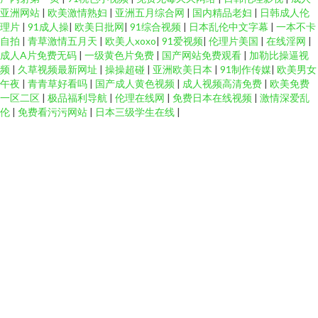
亚洲网站
|
欧美激情熟妇
|
亚洲五月综合网
|
国内精品老妇
|
日韩成人伦
理片
|
91成人操
|
欧美日批网
|
91综合视频
|
日本乱伦中文字幕
|
一本不卡
自拍
|
青草激情五月天
|
欧美人xoxo
|
91爱视频
|
伦理片美国
|
在线淫网
|
成人A片免费无码
|
一级黄色片免费
|
国产网站免费观看
|
加勒比操逼视
频
|
久草视频最新网址
|
操操超碰
|
亚洲欧美日本
|
91制作传媒
|
欧美男女
午夜
|
青青草好看吗
|
国产成人黄色视频
|
成人视频高清免费
|
欧美免费
一区二区
|
极品福利导航
|
伦理在线网
|
免费日本在线视频
|
激情深爱乱
伦
|
免费看污污网站
|
日本三级学生在线
|