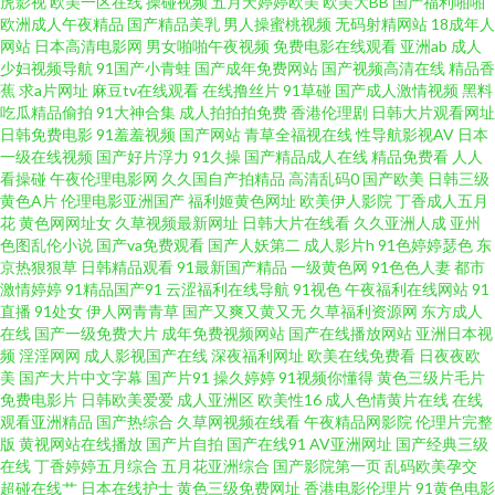
虎影视
欧美一区在线
操碰视频
五月天婷婷欧美
欧美大BB
国产福利啪啪
欧洲成人午夜精品
国产精品美乳
男人操蜜桃视频
无码射精网站
18成年人
网站
日本高清电影网
男女啪啪午夜视频
免费电影在线观看
亚洲ab
成人
口在线韩国 精品国产乱码 欧美丝袜性爱A片 影音先锋偷情福利 国产精品爽歪
少妇视频导航
91国产小青蛙
国产成年免费网站
国产视频高清在线
精品香
蕉
求a片网址
麻豆tv在线观看
在线撸丝片
91草碰
国产成人激情视频
黑料
歪 丁香亚洲午夜激情 天天肏屄网 97超踫成人福利 国产精品97 蜜桃无线传媒
吃瓜精品偷拍
91大神合集
成人拍拍拍免费
香港伦理剧
日韩大片观看网址
日韩免费电影
91羞羞视频
国产网站
青草全福视在线
性导航影视AV
日本
一级在线视频
国产好片浮力
91久操
国产精品成人在线
精品免费看
人人
91成人观看 www夜夜 国产十区视频 蜜桃AV97 伪娘白丝sm调教 91黄色网入
看操碰
午夜伦理电影网
久久国自产拍精品
高清乱码0
国产欧美
日韩三级
黄色A片
伦理电影亚洲国产
福利姬黄色网址
欧美伊人影院
丁香成人五月
口站 超碰97人在线 国产在线视屏91 另类重口味一区 日本网站www 欧美色色
花
黄色网网址女
久草视频最新网址
日韩大片在线看
久久亚洲人成
亚州
色图乱伦小说
国产va免费观看
国产人妖第二
成人影片h
91色婷婷瑟色
东
京热狠狠草
日韩精品观看
91最新国产精品
一级黄色网
91色色人妻
都市
综合 超碰97久久 狼友视频首页久久 天堂素人搭讪 91欧美色图久草 成人久久
激情婷婷
91精品国产91
云涩福利在线导航
91视色
午夜福利在线网站
91
直播
91处女
伊人网青青草
国产又爽又黄又无
久草福利资源网
东方成人
国产精品 欧美多人干群p 熟妇91在线视频 91黑丝视频网站 超碰青青草在线
在线
国产一级免费大片
成年免费视频网站
国产在线播放网站
亚洲日本视
频
淫淫网网
成人影视国产在线
深夜福利网址
欧美在线免费看
日夜夜欧
美
国产大片中文字幕
国产片91
操久婷婷
91视频你懂得
黄色三级片毛片
后入黑丝 日本欧美另类 综合色伊人探花 俺去也资源站 海角综合福利导航 欧
免费电影片
日韩欧美爱爱
成人亚洲区
欧美性16
成人色情黄片在线
在线
观看亚洲精品
国产热综合
久草网视频在线看
午夜精品网影院
伦理片完整
美就是色 熟女福利导航 91福利射视频 超碰人人超碰A 九九福利视频 另类色
版
黄视网站在线播放
国产片自拍
国产在线91
AV亚洲网址
国产经典三级
在线
丁香婷婷五月综合
五月花亚洲综合
国产影院第一页
乱码欧美孕交
超碰在线艹
日本在线护士
黄色三级免费网址
香港电影伦理片
91黄色电影
综合 91电影双飞 超碰99在线 狼友基地91 视频91在线国产 av大全观看网址