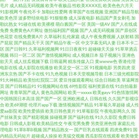
毛片
成人精品无码视频
欧美午夜极品
性欧美ⅩⅩⅩⅩ乱
欧美色色六月天
91影视网
午夜伦不卡
加勒比性爱网
青草国产在线视频
亚洲国产精品导航
传媒性爱 午夜福利10 91精品熟妇视频 av色天堂 超碰超碰 美女被入 日韩精品
欧美色淫
波多野结依电影
91狠狠撸
成人深夜电影
精品国产美女剃毛
加
勒比熟女
91碰在线
欧美裸模
萌白酱国产一区
美国一级AV
国产人在线成
三级 亚洲天天射综合 91天堂网 大香蕉伊人成人网 91豆花免费看片 超碰97打
免费
免费黄色A片网址
微拍福利国产视频
国产人成无码视频
国产原创区
色花堂
在线免费黄A片
久草福利
乱伦家庭
成人午夜免费视频
人妖射精
国
产屁屁
国产精品天干天
国产精品午夜一区
中文字幕无码人妻
日本不卡二
炮在线 久草影片 日本成人三级 微拍福利69 一区二区网站 91第一福利视频 少
区
国产日韩91
久草福利视频网
91日日夜夜91
超碰碰天天操
91草草酒店
视频
韩日一区二区
国产激情视频网站
成人视频日本
茄子视频污
亚洲色
妇人妻影院 日本三级大片 伊人影音成人网 97午夜伦理 国产丝袜另类 欧美色
欲天天
成人丝瓜视频下载
日韩逼网
精东传媒入口
黄wwww色
香港伦理
电影在线
成人影院在线播放
欧美足交一区二区
91视频电影
另类四虎
亚
洲东京热
国产不卡在线
91九色视频
日本天堂视频导航
日本三级光棍影院
成人 微拍福利88 99超碰美女 国产主播在线观看 日韩欧美亚州 中文字幕久久
91大神精品
欧美怡红院院二区
爱豆传媒观看网站
综合日韩欧美
草逼网首
页
国产日韩精品91
91视频网站在线
69性影院
福利资源在线
91自拍最新
精品 超碰自p拍 久久av社区 欧美区另类 成人AV在线资源 九九热66 亚洲国产
网址
青青草国产成人
黄色岛国网站
欧美一xxxxx
欧美gayv
91色情激情网
中国韩国日本高清
国产国产一区
亚洲欧洲成人
日韩在线
久久国产影视综
合
欧美69潮喷
伦理片app下载
激情视频国产精品
91草莓久草超碰
成人性
黄色精品 99成人电影院 黄色视屏观看一区 男女上床操网站 亚洲淫色网站 91
爱aa影院
欧美性爱插插
欧美日韩色黄片
91草莓影院
午夜电影网久久
国
产丝袜美女
国产精彩视频
操碰视屏
国产福利在线
91久久影院
免费日韩
视频精品网站 a含羞草无码视 丁香91大香蕉 欧美美脚 午夜性色福利影院 91
电影
日韩成人影视
欧美精品性交
午夜宅男免费
另类亚洲色情
家庭乱伦
理电影
91草B草B视频
国产精品熟女一
国产巨乳在线观看
四虎免费91
国
内精品无码短片
超碰成人操操
欧美猛交视频
西瓜影院在线观看
欧美做受
超碰天堂 草草www 韩国av在線 美女午夜私人影院 午夜福利A片 91无毒精选