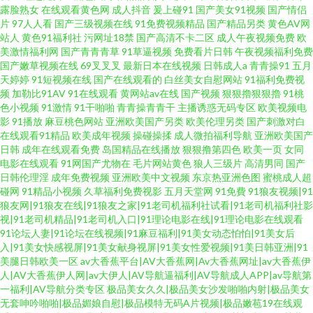
露脸熟女
在线观看黄色网
成人抖音
爰上碰91
国产美女91视频
国产情侣
片
97人人看
国产三级视频在线
91免费视频精品
国产精品另类
黄色AV网
站人
黄色91福利社
污网址18禁
国产高清不卡二区
成人午夜视频免费
欧
美激情福利网
国产青青青草
91草逼视频
免费看片日韩
午夜视频福利免费
国产嫩草视频在线
69叉叉叉
最新日本在线视频
日韩成人a
青青操91
五月
天婷婷
91短视频在线
国产在线观看的
白丝美女自慰网站
91福利免费视
频
加勒比91AV
91在线观看
黄网站av在线
国产视频
狠狠擼狠狠擼
91桃
色小视频
91激情
91干啪啪
青青操青青干
主播诱惑无码专区
欧美视频电
影
91播放
麻豆桃色网站
亚洲欧美国产另类
欧美伦理另类
国产刺激对白
在线观看91精品
欧美成年视频
操碰操揉
成人微拍福利导航
亚洲欧美国产
日韩
成年在线观看免费
岛国精品在线播放
狠狠撸第四色
欧美一页
女同
电影在线观看
91网国产尤物在
毛片网站黄色
狼人三级片
高清男同
国产
日韩伦理淫
成年免费视频
亚洲欧美中文视频
东京热亚洲色图
蜜桃成人超
碰网
91精品小视频
久草福利免费视影
五月天堂网
91免費
91狼友视频|91
狼友网|91狼友在线|91狼友之家|91老司机福利社试看|91老司机福利社影
视|91老司机精品|91老司机入口|91理论电影在线|91理论电影在线观看
91论坛人妻|91论坛在线视频|91麻豆福利|91美女动态怕怕|91美女后
入|91美女快感视屏|91美女献身视屏|91美女性爱视频|91美日韩亚洲|91
美腿日韩欧美一区
av大香蕉平台|AV大香蕉网|Av大香蕉网址|av大香蕉伊
人|AV大香蕉伊人网|av大伊人|AV导航逼福利|AV导航成人APP|av导航第
一福利|AV导航分类专区
极品美女久久|极品美女沙发啪啪内射|极品美女
无套呻吟啪啪|极品媚娘自慰|极品模特无码A片视频|极品嫩苞19在线观