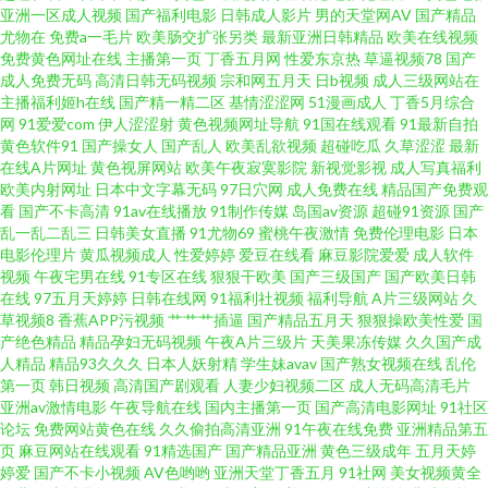
亚洲一区成人视频
国产福利电影
日韩成人影片
男的天堂网AV
国产精品
尤物在
免费a一毛片
欧美肠交扩张另类
最新亚洲日韩精品
欧美在线视频
国产超91 欧洲激情人妻 亚洲欧美网址 肏屄网站 九一蜜桃出品 日本污污网站
免费黄色网址在线
主播第一页
丁香五月网
性爱东京热
草逼视频78
国产
成人免费无码
高清日韩无码视频
宗和网五月天
日b视频
成人三级网站在
主播福利姬h在线
国产精一精二区
基情涩涩网
51漫画成人
丁香5月综合
亚洲色中色电网站 97熟女视频 国产精品天天干 日本四虎AV蜜桃 伊人久久黑
网
91爱爱com
伊人涩涩射
黄色视频网址导航
91国在线观看
91最新自拍
黄色软件91
国产操女人
国产乱人
欧美乱欲视频
超碰吃瓜
久草涩涩
最新
料 亚洲欧美另类综合 国产第一页影院 人人操夜夜爽 91干逼视频 成人α在线
在线A片网址
黄色视屏网站
欧美午夜寂寞影院
新视觉影视
成人写真福利
欧美内射网址
日本中文字幕无码
97日穴网
成人免费在线
精品国产免费观
看
国产不卡高清
91av在线播放
91制作传媒
岛国av资源
超碰91资源
国产
老湿机x私人69 影音先锋操逼网 www91福利 韩国福利影院二区 欧美综合婷
乱一乱二乱三
日韩美女直播
91尤物69
蜜桃午夜激情
免费伦理电影
日本
电影伦理片
黄瓜视频成人
性爱婷婷
爱豆在线看
麻豆影院爱爱
成人软件
婷 91传媒免费网站 超碰人人模 久草欧美性爱 日韩久久推油 91n视频网站 超
视频
午夜宅男在线
91专区在线
狠狠干欧美
国产三级国产
国产欧美日韩
在线
97五月天婷婷
日韩在线网
91福利社视频
福利导航
A片三级网站
久
草视频8
香蕉APP污视频
艹艹艹插逼
国产精品五月天
狠狠操欧美性爱
国
碰人人人妻 超碰草逼 四虎影院欧美系列 91视频播放 福利射深夜av 日本性天
产绝色精品
精品孕妇无码视频
午夜A片三级片
天美果冻传媒
久久国产成
人精品
精品93久久久
日本人妖射精
学生妹avav
国产熟女视频在线
乱伦
堂 91換覺 成人午夜性剧场 欧美日韩色中色 午夜剧院 91小视频黄 国产精品福
第一页
韩日视频
高清国产剧观看
人妻少妇视频二区
成人无码高清毛片
亚洲av激情电影
午夜导航在线
国内主播第一页
国产高清电影网址
91社区
论坛
免费网站黄色在线
久久偷拍高清亚洲
91午夜在线免费
亚洲精品第五
利社 欧美人妻BBw 午夜神器人妻 偷拍97av 国产精品久草福利 日韩妇女性影
页
麻豆网站在线观看
91精选国产
国产精品亚洲
黄色三级成年
五月天婷
婷爱
国产不卡小视频
AV色哟哟
亚洲天堂丁香五月
91社网
美女视频黄全
城 91的美女视频 超碰在线五月天 久久9热 日韩五月丁香影院 操碰五月天 狠