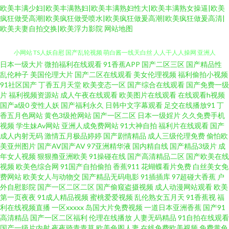
欧美丰满少妇|欧美丰满熟妇|欧美丰满熟妇性大|欧美丰满熟女操逼|欧美
疯狂做受高潮|欧美疯狂做受喷水|欧美疯狂做爰高潮|欧美疯狂做爰高清|
欧美夫妻自拍交换|欧美浮力影院
网站地图
日本一级大片
微拍福利在线观看
91香蕉APP
国产二区三区
国产精品性
黄色污视频 在线免费观看AV 狼友激情网 日韩激情老湿 午夜啪啪7474 91免费
乱伦种子
美国伦理大片
国产二区在线观看
美女伦理视频
福利偷拍小视频
91社区国产
丁香五月天堂
欧美变态一区
国产综合在线观看
国产免费一级
片
福利视频资源站
成人午夜在线观看
欧美图片在线观看
在线观看h视频
小网站 TS人妖自慰 国产乱轮视频 萌白酱一线天白丝 人人干人人操网 亚洲人
国产a级0
变性人妖
国产福利永久
日韩中文字幕观看
足交在线播放91
丁
香五月色网站
黄色3级抢网站
国产一区二区
日本一级婬片
久久免费手机
人鲁 91精选在线观看 成人免费毛 巨乳黑丝美女 日韩色中色精导航 91伊人橘
视频
学生妹Av网站
亚洲人成免费网站
91大神自拍
福利片在线观看
国产
成人内射无码
激情五月极品婷婷
国产剧情精品
成人三级伦理免费
偷怕欧
美亚州图片
国产AV国产AV
97亚洲精华液
国内精自线
国产精品3级片
成
子 成人韩国在线看A 美女一级aa 青青操逼 亚洲狼人影院 91高清免费视频 豆
年女人视频
狠狠撸亚洲欧美
91操碰在线
国产高清精品二区
国产欧美在线
视频
欧美色综合网
91国产自拍偷拍
香蕉911
花蝴蝶看片免费
白丝美女免
花自拍网站 久久伊人视频 四虎影院av网站 91视频家庭 操碰视频免费 高清肏
费网站
欧美女人与动物交
国产精品无码电影
91插插库
97超碰大香蕉
户
外自慰影院
国产一区二区二区
国产偷窥盗摄视频
成人动漫网站观看
欧美
第一页夜夜
91成人精品视频
蜜桃爱爱视频
乱伦熟女五月天
91香蕉视
福
屄宅女 麻豆b2b红杏 天天干屄网 91草草视频 a片资源首页 国产超碰99 老司机
利在线视频直播
一区xxxxx
岛国大片免费视频
一道日本亚洲香蕉
国产91
高清精品
国产一区二区福利
伦理在线播放
人妻无码精品
91自拍在线观看
福利av 天天射射 亚洲污久 91观看在线网站 超碰自拍网站 欧美福利九九 日韩
国产一级片内射
夜夜骑青青草
欧美色图人妻
在线免费欧美视频
免费黄色